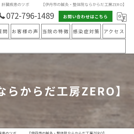
肝臓疾患のツボ 【伊丹市の鍼灸・整体院ならからだ工房ZERO】
072-796-1489
お問い合わせはこちら
質問
お客様の声
当院の特徴
感染症対策
アクセス
整体
鍼灸
カイロプラクティック
らからだ工房ZERO】
水素療法
肩こり
腰痛
疾患のツボ 【伊丹市の鍼灸・整体院ならからだ工房ZERO】