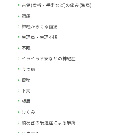
古傷(骨折・手術など)の痛み(激痛)
頭痛
神経からくる歯痛
生理痛・生理不順
不眠
イライラ不安などの神経症
うつ病
便秘
下痢
頻尿
むくみ
脳梗塞の後遺症による麻痺