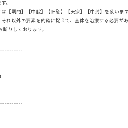
ます。
ては【期門】【中脘】【肝兪】【天宗】【中封】を使いま
、それ以外の要素を的確に捉えて、全体を治療する必要が
お断りしております。
-------------
3
-------------