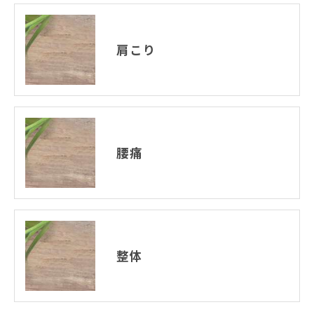
肩こり
腰痛
整体