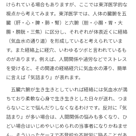
けられている場合もありますが、ここでは東洋医学的な
視点から考えてみます。東洋医学では、人体の臓腑を五
臓（肝・心・脾・肺・腎）と六腑（胆・小腸・胃・大
腸・膀胱・三焦）に区分し、それぞれが体表近くに経絡
（気血水の通り道）を形成していると考えられていま
す。また経絡上に経穴、いわゆるツボと言われているも
のがあります。例えば、人間関係や過労などでストレス
を受けると、その関連の経絡経穴に気血水の滞り、簡単
に言えば『気詰まり』が表れます。
五臓六腑が生き生きとしていれば経絡には気血水が満
ちており柔軟な心身で生き生きとした日々が送れ、つま
らないことで悩んだりしなくなるわけです。反対に『気
詰まり』が多い場合は、人間関係の悩みも多くなり、ひ
どい場合はいじめやいじめられの当事者になりかねませ
ん。そういったケースで不登校や不就労に陥ることがあ