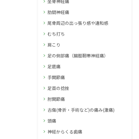
坐骨神経痛
肋間神経痛
尾骨周辺の出っ張り感や違和感
むち打ち
肩こり
足の側部痛（腸脛靭帯神経痛）
足底痛
手関節痛
足首の捻挫
肘関節痛
古傷(骨折・手術など)の痛み(激痛)
頭痛
神経からくる歯痛