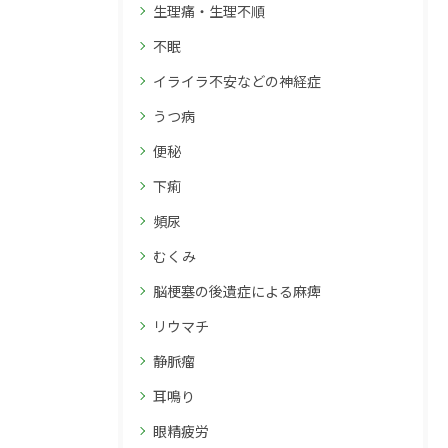
生理痛・生理不順
不眠
イライラ不安などの神経症
うつ病
便秘
下痢
頻尿
むくみ
脳梗塞の後遺症による麻痺
リウマチ
静脈瘤
耳鳴り
眼精疲労