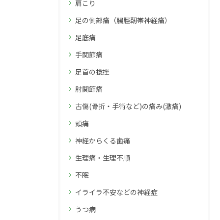
肩こり
足の側部痛（腸脛靭帯神経痛）
足底痛
手関節痛
足首の捻挫
肘関節痛
古傷(骨折・手術など)の痛み(激痛)
頭痛
神経からくる歯痛
生理痛・生理不順
不眠
イライラ不安などの神経症
うつ病