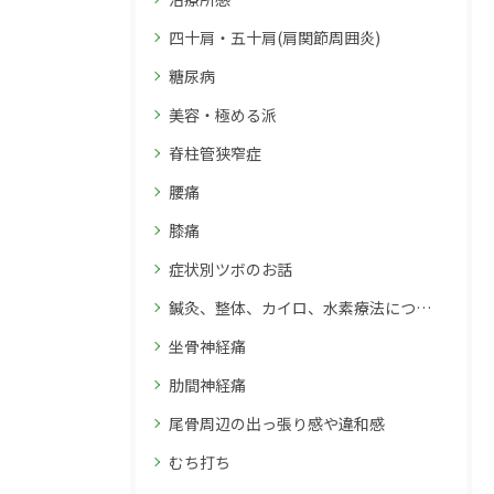
四十肩・五十肩(肩関節周囲炎)
糖尿病
美容・極める派
脊柱管狭窄症
腰痛
膝痛
症状別ツボのお話
鍼灸、整体、カイロ、水素療法について
坐骨神経痛
肋間神経痛
尾骨周辺の出っ張り感や違和感
むち打ち