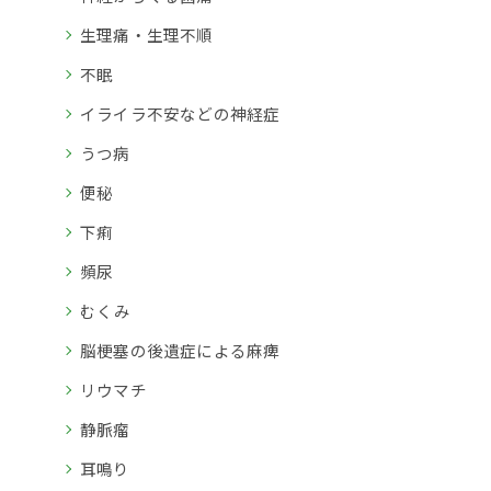
生理痛・生理不順
不眠
イライラ不安などの神経症
うつ病
便秘
下痢
頻尿
むくみ
脳梗塞の後遺症による麻痺
リウマチ
静脈瘤
耳鳴り