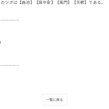
そのツボは【曲池】【肩中兪】【風門】【天髎】である。
-------------
3
-------------
一覧に戻る