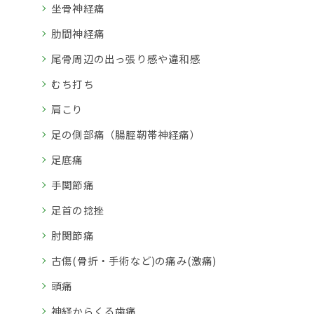
坐骨神経痛
肋間神経痛
尾骨周辺の出っ張り感や違和感
むち打ち
肩こり
足の側部痛（腸脛靭帯神経痛）
足底痛
手関節痛
足首の捻挫
肘関節痛
古傷(骨折・手術など)の痛み(激痛)
頭痛
神経からくる歯痛