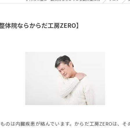
体院ならからだ工房ZERO】
ものは内臓疾患が絡んでいます。からだ工房ZEROは、そ