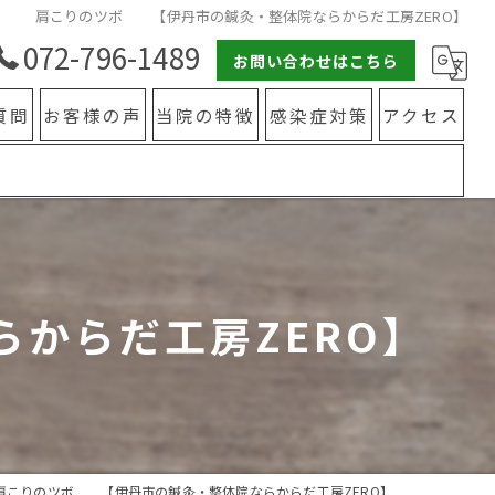
肩こりのツボ 【伊丹市の鍼灸・整体院ならからだ工房ZERO】
072-796-1489
お問い合わせはこちら
質問
お客様の声
当院の特徴
感染症対策
アクセス
整体
鍼灸
カイロプラクティック
からだ工房ZERO】
水素療法
肩こり
腰痛
肩こりのツボ 【伊丹市の鍼灸・整体院ならからだ工房ZERO】