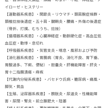
イローゼ・ヒステリー
【運動器系疾患】・関節炎・リウマチ・頚肩腕症候群・
頚椎捻挫後遺症・五十肩・腱鞘炎・腰痛・外傷の後遺症
（骨折、打撲、むちうち、捻挫）
【循環器系疾患】・心臓神経症・動脈硬化症・高血圧低
血圧症・動悸・息切れ
【呼吸器系疾患】・気管支炎・喘息・風邪および予防
【消化器系疾患】・胃腸病（胃炎、消化不良、胃下垂、
胃酸過多、下痢、便秘）・胆嚢炎・肝機能障害・肝炎・
胃十二指腸潰瘍・痔疾
【代謝内分秘系疾患】・バセドウ氏病・糖尿病・痛風・
脚気・貧血
【生殖、泌尿器系疾患】・膀胱炎・尿道炎・性機能障
害・尿閉・腎炎・前立腺肥大・陰萎
【婦人科系疾患】・更年期障害・乳腺炎・白帯下・生理