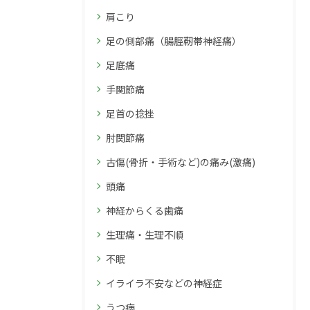
肩こり
足の側部痛（腸脛靭帯神経痛）
足底痛
手関節痛
足首の捻挫
肘関節痛
古傷(骨折・手術など)の痛み(激痛)
頭痛
神経からくる歯痛
生理痛・生理不順
不眠
イライラ不安などの神経症
うつ病