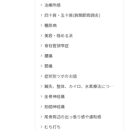
治療所感
四十肩・五十肩(肩関節周囲炎)
糖尿病
美容・極める派
脊柱管狭窄症
腰痛
膝痛
症状別ツボのお話
鍼灸、整体、カイロ、水素療法について
坐骨神経痛
肋間神経痛
尾骨周辺の出っ張り感や違和感
むち打ち