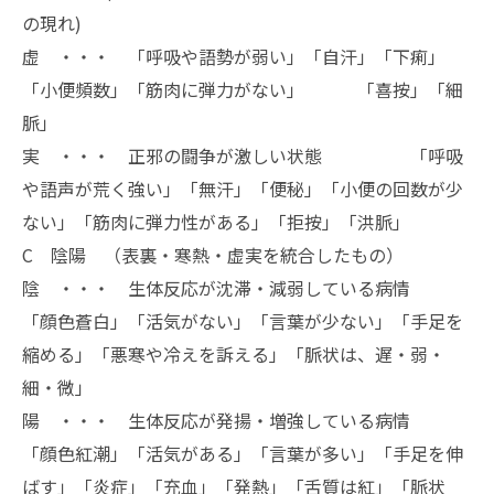
の現れ)
虚 ・・・ 「呼吸や語勢が弱い」「自汗」「下痢」
「小便頻数」「筋肉に弾力がない」 「喜按」「細
脈」
実 ・・・ 正邪の闘争が激しい状態 「呼吸
や語声が荒く強い」「無汗」「便秘」「小便の回数が少
ない」「筋肉に弾力性がある」「拒按」「洪脈」
C 陰陽 （表裏・寒熱・虚実を統合したもの）
陰 ・・・ 生体反応が沈滞・減弱している病情
「顔色蒼白」「活気がない」「言葉が少ない」「手足を
縮める」「悪寒や冷えを訴える」「脈状は、遅・弱・
細・微」
陽 ・・・ 生体反応が発揚・増強している病情
「顔色紅潮」「活気がある」「言葉が多い」「手足を伸
ばす」「炎症」「充血」「発熱」「舌質は紅」「脈状