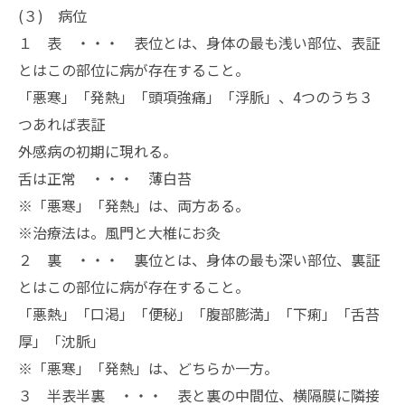
(３) 病位
１ 表 ・・・ 表位とは、身体の最も浅い部位、表証
とはこの部位に病が存在すること。
「悪寒」「発熱」「頭項強痛」「浮脈」、4つのうち３
つあれば表証
外感病の初期に現れる。
舌は正常 ・・・ 薄白苔
※「悪寒」「発熱」は、両方ある。
※治療法は。風門と大椎にお灸
２ 裏 ・・・ 裏位とは、身体の最も深い部位、裏証
とはこの部位に病が存在すること。
「悪熱」「口渇」「便秘」「腹部膨満」「下痢」「舌苔
厚」「沈脈」
※「悪寒」「発熱」は、どちらか一方。
３ 半表半裏 ・・・ 表と裏の中間位、横隔膜に隣接