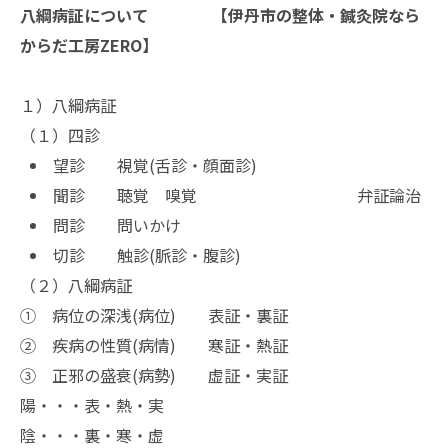
八綱病証について 【伊丹市の整体・鍼灸院なら
からだ工房ZERO】
１）八綱病証
（１）四診
望診 視覚(舌診・顔面診)
聞診 聴覚 嗅覚 弁証論治
問診 問いかけ
切診 触診(脈診・腹診)
（２）八綱病証
① 病位の深浅(病位) 表証・裏証
② 疾病の性質(病情) 寒証・熱証
③ 正邪の盛衰(病勢) 虚証・実証
陽・・・表・熱・実
陰・・・裏・寒・虚