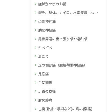
症状別ツボのお話
鍼灸、整体、カイロ、水素療法について
坐骨神経痛
肋間神経痛
尾骨周辺の出っ張り感や違和感
むち打ち
肩こり
足の側部痛（腸脛靭帯神経痛）
足底痛
手関節痛
足首の捻挫
肘関節痛
古傷(骨折・手術など)の痛み(激痛)