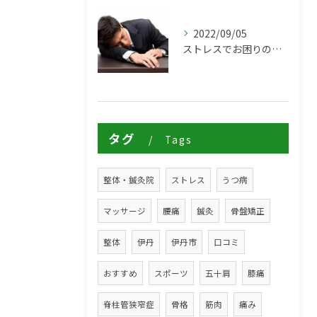
2022/09/05
ストレスでお困りの方は伊丹市の鍼灸治療院からだ工房ZEROへ
タグ
Tags
整体・鍼灸院
ストレス
うつ病
マッサージ
腰痛
鍼灸
骨盤矯正
整体
伊丹
伊丹市
口コミ
おすすめ
スポーツ
五十肩
膝痛
脊柱管狭窄症
骨格
筋肉
痛み