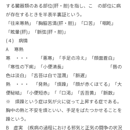
する臓器類のある部位(肝・胆)を指し、こ の部位に病
が存在するときを半表半裏証という。
「往来寒熱」「胸脇苦満(肝・胆)」「口苦」「咽乾」
「眩暈(肝)」「脈弦(肝・胆)」
(４) 病情
A 寒熱
寒 ・・・ 「悪寒」「手足の冷え」「顔面蒼白」
「寒性の下痢」「小便清長」 「唇の
色は淡白」「舌苔は白で湿潤」「脈遅」
熱 ・・・ 「発熱」「煩躁」「顔が赤くほてる」「大
便秘結」「小便短赤」「「口渇」「舌苔黄」「脈数」
※ 煩躁という症は気が火に従って上昇する症である。
胸中の熱と不安を煩といい、手足をばたつかせることを
躁という。
B 虚実 (疾病の過程における邪気と正気の闘争の状況