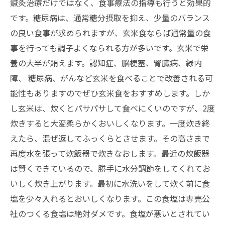
鍼灸治療だけではなく、食事療法の指導も行うと効果的
です。糖尿病は、通常糖分摂取を抑え、少量のバランス
の良い食事が求められますが、玄米食ならば通常量の食
事を行っても調子よくなられる方が多いです。玄米で栄
養の大半が賄えます。認知症、脳梗塞、腎臓病、緑内
障、 糖尿病、がんなど玄米を食べることで改善される可
能性もありますのでぜひ玄米食をおすすめします。しか
し玄米は、炊くとパサパサして食べにくいのですが、2度
炊きすると大変柔らかくおいしくなります。一度炊き終
えたら、混ぜ返してふっくらとさせます。その高さまで
再度水を張って炊飯器で炊きなおします。最近の炊飯器
は賢くできているので、勝手に水分調節をしてくれてお
いしく炊き上がります。最初に水洗いをして炊く前に食
塩を少々入れるとおいしくなります。この食塩は専売公
社のつくる食塩は絶対ダメです。食塩が悪いとされてい