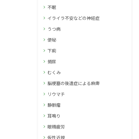
不眠
イライラ不安などの神経症
うつ病
便秘
下痢
頻尿
むくみ
脳梗塞の後遺症による麻痺
リウマチ
静脈瘤
耳鳴り
眼精疲労
仮性近視