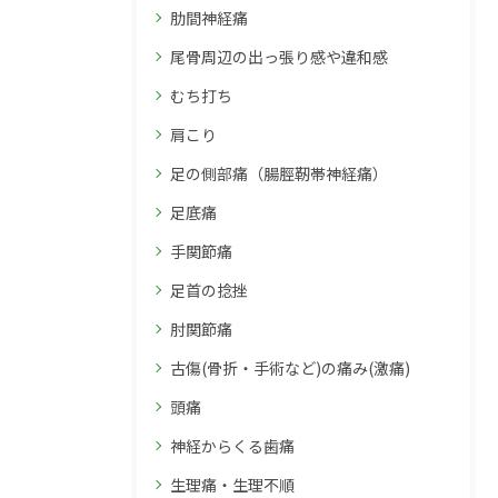
肋間神経痛
尾骨周辺の出っ張り感や違和感
むち打ち
肩こり
足の側部痛（腸脛靭帯神経痛）
足底痛
手関節痛
足首の捻挫
肘関節痛
古傷(骨折・手術など)の痛み(激痛)
頭痛
神経からくる歯痛
生理痛・生理不順